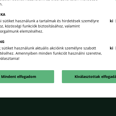
automata riasztórendszer
n.
IKA
A regisztráció átfutási ideje kb. egy nap. A vi
kai sütiket használunk a tartalmak és hirdetések személyre
ki
A futás ideje szintén egy nap.
z, közösségi funkciók biztosításához, valamint
forgalmunk elemzéséhez.
A szolgáltatás részletes használatát az alábbi 
NG
 sütiket használunk aktuális akcióink személyre szabott
ki
MKIK SecureBot Felhasználói kézikönyv
téséhez. Amennyiben minden funkciót használni szeretne,
iválasztania!
2026-04-16
PDF
Mindent elfogadom
Kiválasztottak elfogad