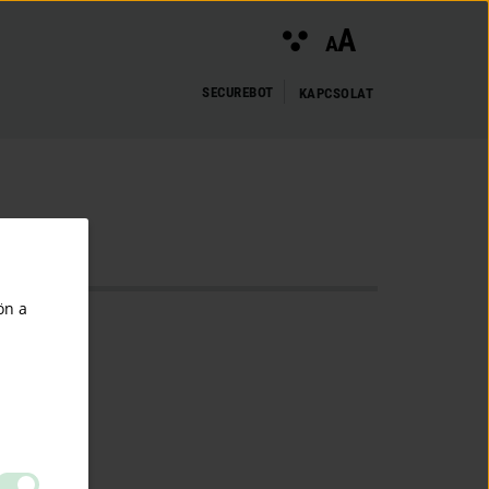
A
A
SECUREBOT
KAPCSOLAT
ön a
tó.