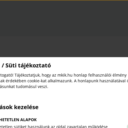
 / Süti tájékoztató
togató! Tájékoztatjuk, hogy az mkik.hu honlap felhasználói élmény
ak érdekében cookie-kat alkalmazunk. A honlapunk használatával 
tásunkat tudomásul veszi.
A SecureBot a „Bejelentkezés” gombbal indítha
tások kezelése
A szolgáltatás elemei:
automata sérülékenységvizsgáló
HETETLEN ALAPOK
szállítói adatbázis
tetlen sütiket használunk az oldal zavartalan működése