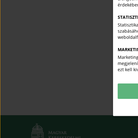
érdekébe
STATISZT
Statiszti
szabásáho
weboldal
MARKETI
Marketing
megjelení
ezt kell k